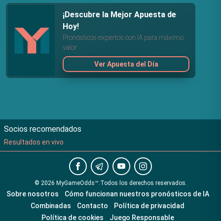
¡Descubre la Mejor Apuesta de
Hoy!
Pronósticos expertos con IA para máximo
valor
Ver Apuesta del Día
Socios recomendados
Resultados en vivo
©
2026
MyGameOdds™
.
Todos los derechos reservados.
Sobre nosotros
Cómo funcionan nuestros pronósticos de IA
Combinadas
Contacto
Política de privacidad
Política de cookies
Juego Responsable