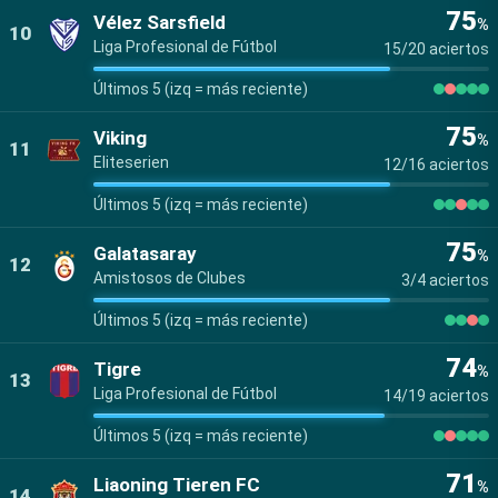
75
Vélez Sarsfield
%
10
Liga Profesional de Fútbol
15/20 aciertos
Últimos 5 (izq = más reciente)
75
Viking
%
11
Eliteserien
12/16 aciertos
Últimos 5 (izq = más reciente)
75
Galatasaray
%
12
Amistosos de Clubes
3/4 aciertos
Últimos 5 (izq = más reciente)
74
Tigre
%
13
Liga Profesional de Fútbol
14/19 aciertos
Últimos 5 (izq = más reciente)
71
Liaoning Tieren FC
%
14