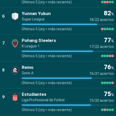
Últimos 5 (izq = más reciente)
82
Yunnan Yukun
%
6
Super League
18/22 aciertos
Últimos 5 (izq = más reciente)
77
Pohang Steelers
%
7
K League 1
17/22 aciertos
Últimos 5 (izq = más reciente)
76
Remo
%
8
Serie A
16/21 aciertos
Últimos 5 (izq = más reciente)
75
Estudiantes
%
9
Liga Profesional de Fútbol
15/20 aciertos
Últimos 5 (izq = más reciente)