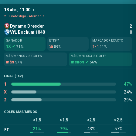
18 abr., 11:00
·
FT
2. Bundesliga - Alemania
Dynamo Dresden
2
VfL Bochum 1848
0
GANADOR
BTTS**
MARCADOR EXACTO
1X
✓
Sí
1-1
71
%
59
%
11
%
MÁS/MENOS 2.5 GOLES
MÁS/MENOS 3.5 GOLES
más
menos
✓
57
%
56
%
FINAL (1X2)
1
47
%
X
24
%
2
29
%
GOLES MÁS/MENOS
<1.5
>1.5
<2.5
>2.5
21
%
79
%
43
%
57
%
FT