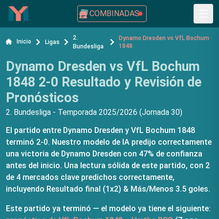
COMBINADAS
2.
Dynamo Dresden vs VfL Bochum
Inicio
Ligas
1848
Bundesliga
Dynamo Dresden vs VfL Bochum
1848 2-0 Resultado y Revisión de
Pronósticos
2. Bundesliga - Temporada 2025/2026 (Jornada 30)
El partido entre Dynamo Dresden y VfL Bochum 1848
terminó 2-0. Nuestro modelo de IA predijo correctamente
una victoria de Dynamo Dresden con 47% de confianza
antes del inicio. Una lectura sólida de este partido, con 2
de 4 mercados clave predichos correctamente,
incluyendo Resultado final (1x2) & Más/Menos 3.5 goles.
Este partido ya terminó — el modelo ya tiene el siguiente: