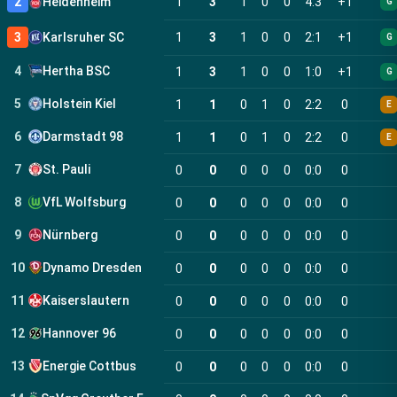
2
Heidenheim
1
3
1
0
0
4
:
3
+
1
G
3
Karlsruher SC
1
3
1
0
0
2
:
1
+
1
G
4
Hertha BSC
1
3
1
0
0
1
:
0
+
1
G
5
Holstein Kiel
1
1
0
1
0
2
:
2
0
E
6
Darmstadt 98
1
1
0
1
0
2
:
2
0
E
7
St. Pauli
0
0
0
0
0
0
:
0
0
8
VfL Wolfsburg
0
0
0
0
0
0
:
0
0
9
Nürnberg
0
0
0
0
0
0
:
0
0
10
Dynamo Dresden
0
0
0
0
0
0
:
0
0
11
Kaiserslautern
0
0
0
0
0
0
:
0
0
12
Hannover 96
0
0
0
0
0
0
:
0
0
13
Energie Cottbus
0
0
0
0
0
0
:
0
0