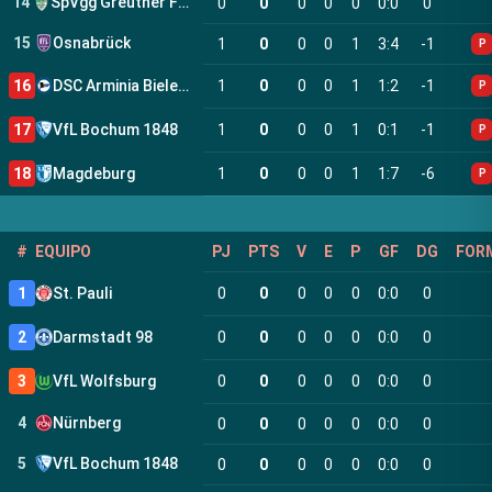
14
SpVgg Greuther Fürth
0
0
0
0
0
0
:
0
0
15
Osnabrück
1
0
0
0
1
3
:
4
-1
P
16
DSC Arminia Bielefeld
1
0
0
0
1
1
:
2
-1
P
17
VfL Bochum 1848
1
0
0
0
1
0
:
1
-1
P
18
Magdeburg
1
0
0
0
1
1
:
7
-6
P
#
EQUIPO
PJ
PTS
V
E
P
GF
DG
FOR
1
St. Pauli
0
0
0
0
0
0
:
0
0
2
Darmstadt 98
0
0
0
0
0
0
:
0
0
3
VfL Wolfsburg
0
0
0
0
0
0
:
0
0
4
Nürnberg
0
0
0
0
0
0
:
0
0
5
VfL Bochum 1848
0
0
0
0
0
0
:
0
0