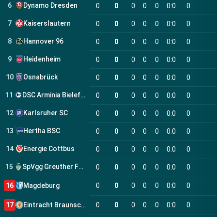
6
Dynamo Dresden
0
0
0
0
0
0
:
0
0
7
Kaiserslautern
0
0
0
0
0
0
:
0
0
8
Hannover 96
0
0
0
0
0
0
:
0
0
9
Heidenheim
0
0
0
0
0
0
:
0
0
10
Osnabrück
0
0
0
0
0
0
:
0
0
11
DSC Arminia Bielefeld
0
0
0
0
0
0
:
0
0
12
Karlsruher SC
0
0
0
0
0
0
:
0
0
13
Hertha BSC
0
0
0
0
0
0
:
0
0
14
Energie Cottbus
0
0
0
0
0
0
:
0
0
15
SpVgg Greuther Fürth
0
0
0
0
0
0
:
0
0
16
Magdeburg
0
0
0
0
0
0
:
0
0
17
Eintracht Braunschweig
0
0
0
0
0
0
:
0
0