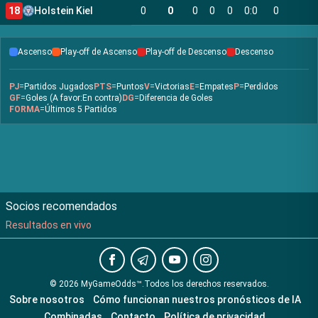
18
Holstein Kiel
0
0
0
0
0
0
:
0
0
Ascenso
Play-off de Ascenso
Play-off de Descenso
Descenso
PJ
=
Partidos Jugados
PTS
=
Puntos
V
=
Victorias
E
=
Empates
P
=
Perdidos
GF
=
Goles (A favor:En contra)
DG
=
Diferencia de Goles
FORMA
=
Últimos 5 Partidos
Socios recomendados
Resultados en vivo
©
2026
MyGameOdds™
.
Todos los derechos reservados.
Sobre nosotros
Cómo funcionan nuestros pronósticos de IA
Combinadas
Contacto
Política de privacidad