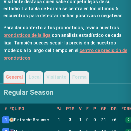
Visitante destaca quién sabe competir lejos de su
estadio. La tabla de Forma se centra en los últimos 5
encuentros para detectar rachas positivas o negativas.
Para dar contexto a tus pronósticos, revisa nuestros
pronósticos de la liga
con análisis estadístico de cada
liga. También puedes seguir la precisión de nuestros
modelos a lo largo del tiempo en el
centro de precisión de
pronósticos
.
General
Local
Visitante
Forma
Regular Season
#
EQUIPO
PJ
PTS
V
E
P
GF
DG
FOR
1
Eintracht Braunschweig
1
3
1
0
0
7
:
1
+
6
G