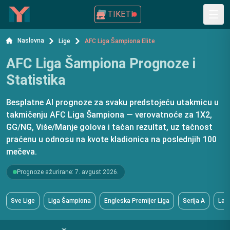
TIKETI
Naslovna
Lige
AFC Liga Šampiona Elite
AFC Liga Šampiona Prognoze i
Statistika
Besplatne AI prognoze za svaku predstojeću utakmicu u
takmičenju AFC Liga Šampiona — verovatnoće za 1X2,
GG/NG, Više/Manje golova i tačan rezultat, uz tačnost
praćenu u odnosu na kvote kladionica na poslednjih 100
mečeva.
Prognoze ažurirane: 7. avgust 2026.
Sve Lige
Liga Šampiona
Engleska Premijer Liga
Serija A
La L